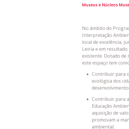
S
Museus e Núcleos Muse
L
No âmbito do Programa
Interpretação Ambien
P
local de excelência, j
Leiria e em resultado
existente. Dotado de 
Cl
este espaço tem como
Contribuir para 
Co
ecológica dos ci
desenvolvimento 
Contribuir para a
Educação Ambient
aquisição de val
promovam a manu
ambiental;