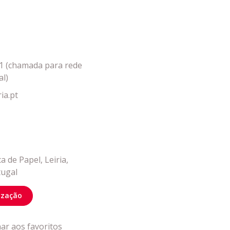
 Leiria Agenda
DESPORTO
1 (chamada para rede
al)
ia.pt
ca de Papel, Leiria,
tugal
lização
nar aos favoritos