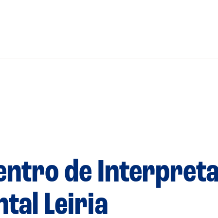
Centro de Interpret
genda
Informaçõe
Política de 
tal Leiria
Política de 