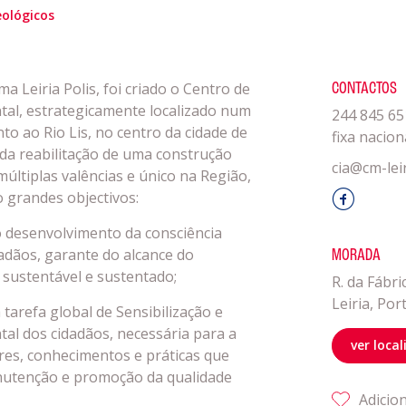
obre a
Acompanhe a
ológicos
eiriagenda
CULTURA
 Leiria Polis, foi criado o Centro de
CONTACTOS
tal, estrategicamente localizado num
244 845 65
romotores
unto ao Rio Lis, no centro da cidade de
fixa nacion
 da reabilitação de uma construção
cia@cm-leir
múltiplas valências e único na Região,
ubes Desportivos
 grandes objectivos:
o desenvolvimento da consciência
ntactos
dadãos, garante do alcance do
MORADA
sustentável e sustentado;
R. da Fábri
Leiria, Por
 tarefa global de Sensibilização e
al dos cidadãos, necessária para a
ver loca
ores, conhecimentos e práticas que
tenção e promoção da qualidade
Adicio