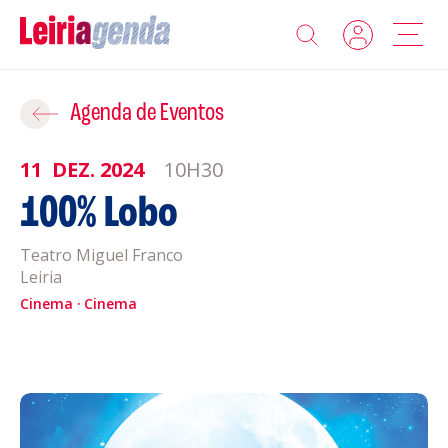
Agenda
Adicionar ao Roteiro
Agenda de Eventos
Sobre a Leiriagenda
11
DEZ.
2024
10H30
ROTEIROS EXISTENTES
100% Lobo
Promotores
Teatro Miguel Franco
CRIAR NOVO
Clubes Desportivos
Leiria
Cinema
Cinema
Contactos
Gravar
Informações
Política de Privacidade
Política de Cookies