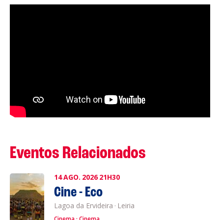
Eventos Relacionados
14
AGO.
2026
21H30
Cine - Eco
Lagoa da Ervideira
·
Leiria
Cinema
Cinema