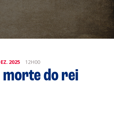
s
EZ.
2025
12H00
Privacidade
 morte do rei
Cookies
 Leiria Agenda
DESPORTO