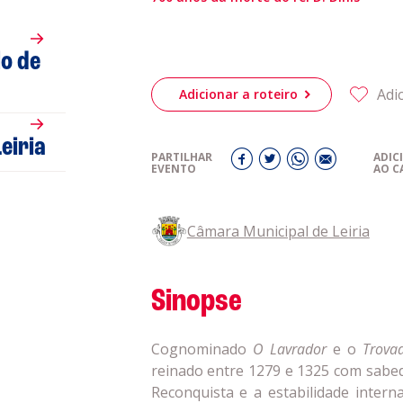
romotores
lo de
ubes Desportivos
Adi
Adicionar a roteiro
ntactos
eiria
PARTILHAR
ADIC
EVENTO
AO C
Câmara Municipal de Leiria
Sinopse
Cognominado
O Lavrador
e o
Trova
reinado entre 1279 e 1325 com sabedo
Reconquista e a estabilidade interna