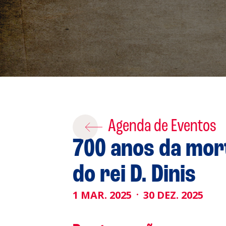
A
Agenda de Eventos
700 anos da mor
S
do rei D. Dinis
L
1 MAR. 2025
30 DEZ. 2025