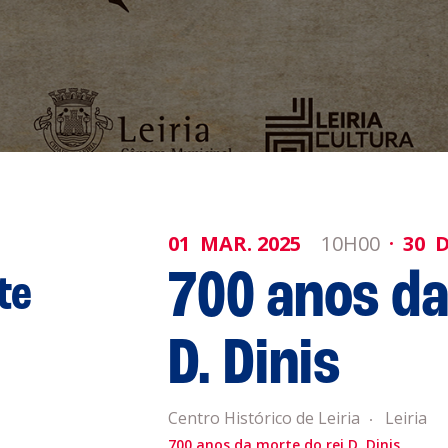
genda
Informaçõe
01
MAR.
2025
10H00
30
D
Política de 
700 anos da
te
Política de 
obre a
D. Dinis
Acompanhe a
eiriagenda
CULTURA
Centro Histórico de Leiria
Leiria
700 anos da morte do rei D. Dinis