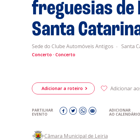
freguesias de L
genda
Informaçõe
Política de 
Santa Catarin
Política de 
obre a
Sede do Clube Automóveis Antigos
Santa C
Acompanhe a
eiriagenda
Concerto
Concerto
CULTURA
romotores
Adicionar ao
Adicionar a roteiro
ubes Desportivos
PARTILHAR
ADICIONAR
EVENTO
AO CALENDÁRI
ntactos
Câmara Municipal de Leiria