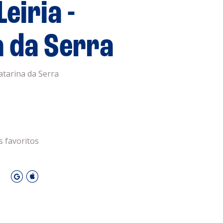
eiria -
s
Privacidade
a da Serra
Cookies
atarina da Serra
 Leiria Agenda
DESPORTO
s favoritos
O