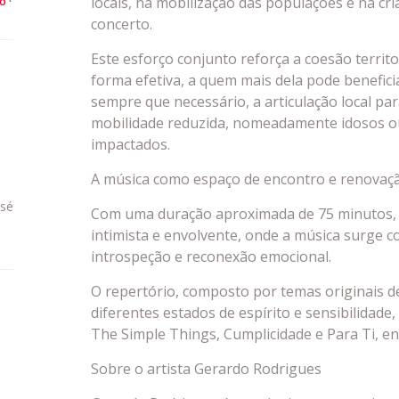
locais, na mobilização das populações e na cr
to
concerto.
Este esforço conjunto reforça a coesão territor
forma efetiva, a quem mais dela pode benefici
sempre que necessário, a articulação local p
mobilidade reduzida, nomeadamente idosos o
impactados.
A música como espaço de encontro e renovaç
osé
Com uma duração aproximada de 75 minutos, 
intimista e envolvente, onde a música surge c
introspeção e reconexão emocional.
O repertório, composto por temas originais d
diferentes estados de espírito e sensibilidade
The Simple Things, Cumplicidade e Para Ti, en
Sobre o artista Gerardo Rodrigues