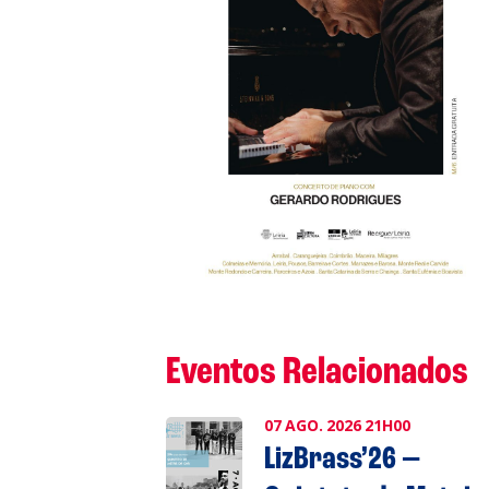
A
S
L
P
Cl
Eventos Relacionados
07
AGO.
2026
21H00
Co
LizBrass’26 —