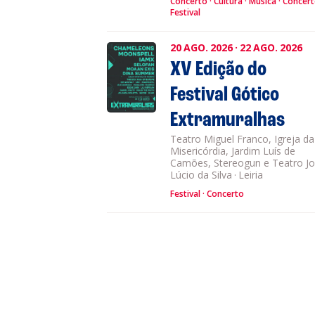
Concerto
Cultura
Música
Concer
Festival
20
AGO.
2026
·
22
AGO.
2026
XV Edição do
Festival Gótico
Extramuralhas
Teatro Miguel Franco, Igreja da
Misericórdia, Jardim Luís de
Camões, Stereogun e Teatro J
Lúcio da Silva
·
Leiria
Festival
Concerto