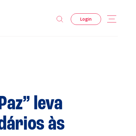
Login
Paz” leva
dários às