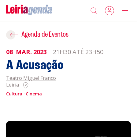
Agenda
Adicionar ao Roteiro
Agenda de Eventos
Sobre a Leiriagenda
08
MAR.
2023
21H30 ATÉ 23H50
ROTEIROS EXISTENTES
A Acusação
Promotores
Teatro Miguel Franco
CRIAR NOVO
Clubes Desportivos
Leiria
Cultura
Cinema
Contactos
Gravar
Informações
Política de Privacidade
Política de Cookies