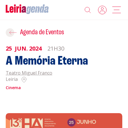
Agenda
Adicionar ao Roteiro
Agenda de Eventos
Sobre a Leiriagenda
25
JUN.
2024
21H30
ROTEIROS EXISTENTES
A Memória Eterna
Promotores
Teatro Miguel Franco
CRIAR NOVO
Clubes Desportivos
Leiria
Cinema
Contactos
Gravar
Informações
Política de Privacidade
Política de Cookies