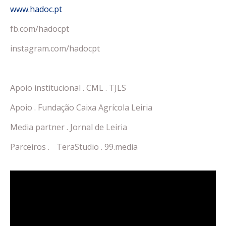
www.hadoc.pt
fb.com/hadocpt
instagram.com/hadocpt
Apoio institucional . CML . TJLS
Apoio . Fundação Caixa Agrícola Leiria
Media partner . Jornal de Leiria
Parceiros . TeraStudio . 99.media