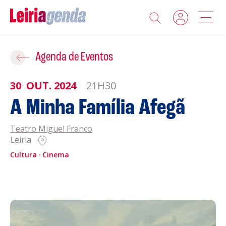
Agenda
Adicionar ao Roteiro
Agenda de Eventos
Sobre a Leiriagenda
30
OUT.
2024
21H30
ROTEIROS EXISTENTES
A Minha Família Afegã
Promotores
Teatro Miguel Franco
CRIAR NOVO
Clubes Desportivos
Leiria
Cultura
Cinema
Contactos
Gravar
Informações
Política de Privacidade
Política de Cookies