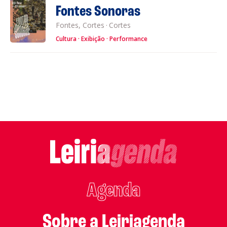
Fontes Sonoras
Fontes, Cortes
·
Cortes
Cultura
Exibição
Performance
Agenda
Sobre a Leiriagenda