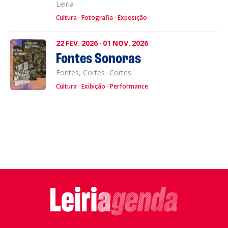
Leiria
Cultura
Fotografia
Exposição
22
FEV.
2026
·
01
NOV.
2026
Fontes Sonoras
Fontes, Cortes
·
Cortes
Cultura
Exibição
Performance