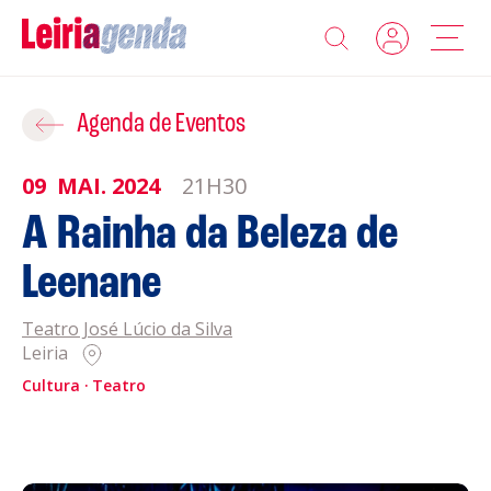
Agenda
Adicionar ao Roteiro
Agenda de Eventos
Sobre a Leiriagenda
09
MAI.
2024
21H30
ROTEIROS EXISTENTES
A Rainha da Beleza de
Promotores
Leenane
CRIAR NOVO
Clubes Desportivos
Teatro José Lúcio da Silva
Leiria
Contactos
Cultura
Teatro
Gravar
Informações
Política de Privacidade
Política de Cookies