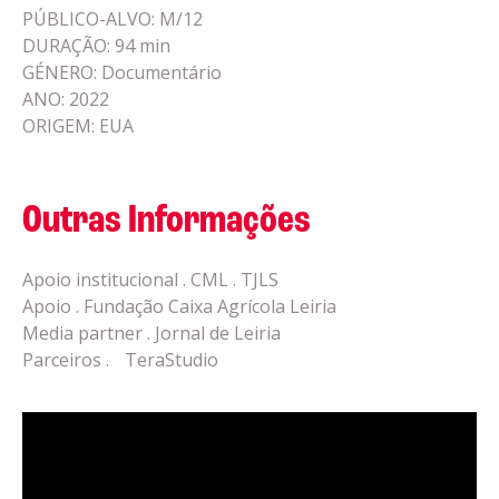
PÚBLICO-ALVO: M/12
DURAÇÃO: 94 min
GÉNERO: Documentário
ANO: 2022
ORIGEM: EUA
Outras Informações
Apoio institucional . CML . TJLS
Apoio . Fundação Caixa Agrícola Leiria
Media partner . Jornal de Leiria
Parceiros . TeraStudio