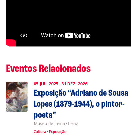
Eventos Relacionados
05
JUL.
2025
·
31
DEZ.
2026
Exposição “Adriano de Sousa
Lopes (1879-1944), o pintor-
poeta”
Museu de Leiria
·
Leiria
Cultura
Exposição