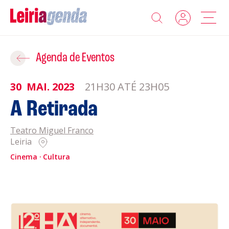
Agenda
Adicionar ao Roteiro
Agenda de Eventos
Sobre a Leiriagenda
30
MAI.
2023
21H30 ATÉ 23H05
ROTEIROS EXISTENTES
A Retirada
Promotores
Teatro Miguel Franco
CRIAR NOVO
Clubes Desportivos
Leiria
Cinema
Cultura
Contactos
Gravar
Informações
Política de Privacidade
Política de Cookies