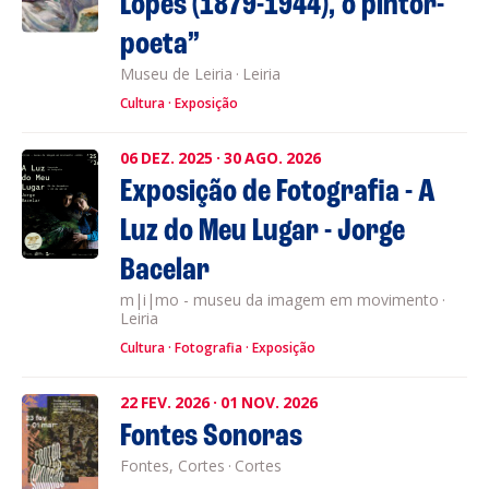
Lopes (1879-1944), o pintor-
poeta”
Museu de Leiria
·
Leiria
Cultura
Exposição
06
DEZ.
2025
·
30
AGO.
2026
Exposição de Fotografia - A
Luz do Meu Lugar - Jorge
Bacelar
m|i|mo - museu da imagem em movimento
·
Leiria
Cultura
Fotografia
Exposição
22
FEV.
2026
·
01
NOV.
2026
Fontes Sonoras
Fontes, Cortes
·
Cortes