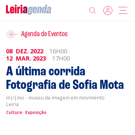
Agenda
Adicionar ao Roteiro
Agenda de Eventos
Sobre a Leiriagenda
08
DEZ.
2022
16H00
ROTEIROS EXISTENTES
12
MAR.
2023
17H00
Promotores
A última corrida
CRIAR NOVO
Fotografia de Sofia Mota
Clubes Desportivos
m|i|mo - museu da imagem em movimento
Contactos
Leiria
Gravar
Cultura
Exposição
Informações
Política de Privacidade
Política de Cookies