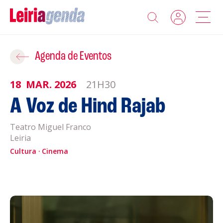
Agenda
Adicionar ao Roteiro
Agenda de Eventos
Sobre a Leiriagenda
18
MAR.
2026
21H30
ROTEIROS EXISTENTES
A Voz de Hind Rajab
Promotores
Teatro Miguel Franco
CRIAR NOVO
Clubes Desportivos
Leiria
Cultura
Cinema
Contactos
Gravar
Informações
Política de Privacidade
Política de Cookies