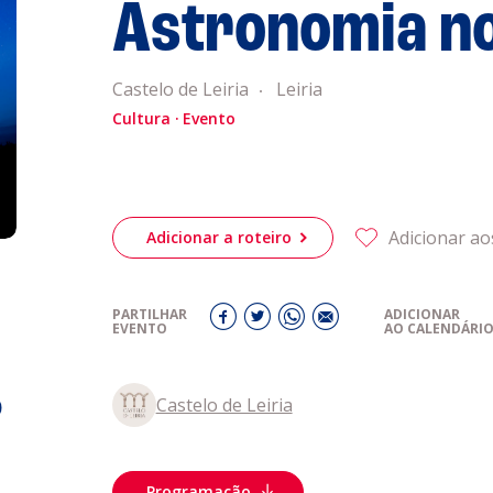
Astronomia no
genda
Informaçõe
Política de 
Política de 
Castelo de Leiria
Leiria
obre a
Cultura
Evento
Acompanhe a
eiriagenda
CULTURA
Adicionar ao
Adicionar a roteiro
romotores
PARTILHAR
ADICIONAR
EVENTO
AO CALENDÁRI
ubes Desportivos
o
Castelo de Leiria
ntactos
Programação