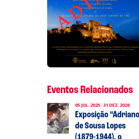
A
S
L
P
Eventos Relacionados
Cl
05
JUL.
2025
·
31
DEZ.
2026
Exposição “Adrian
Co
de Sousa Lopes
(1879-1944), o