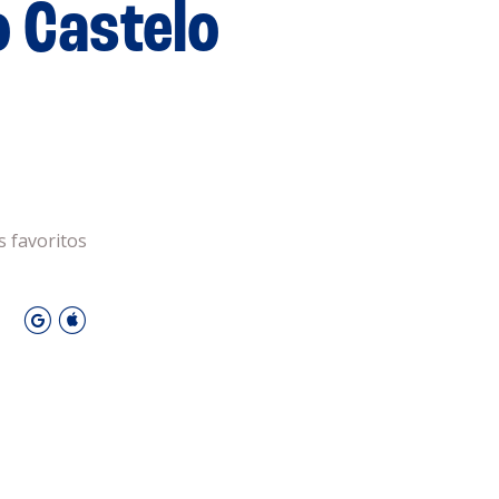
 Castelo
s
Privacidade
Cookies
 Leiria Agenda
DESPORTO
s favoritos
O