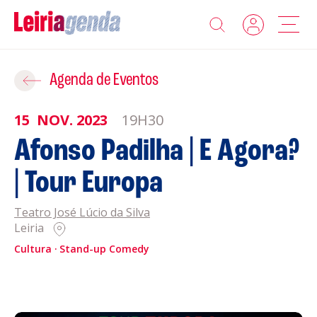
Agenda
Adicionar ao Roteiro
Agenda de Eventos
Sobre a Leiriagenda
15
NOV.
2023
19H30
ROTEIROS EXISTENTES
Afonso Padilha | E Agora?
Promotores
| Tour Europa
CRIAR NOVO
Clubes Desportivos
Teatro José Lúcio da Silva
Leiria
Contactos
Cultura
Stand-up Comedy
Gravar
Informações
Política de Privacidade
Política de Cookies