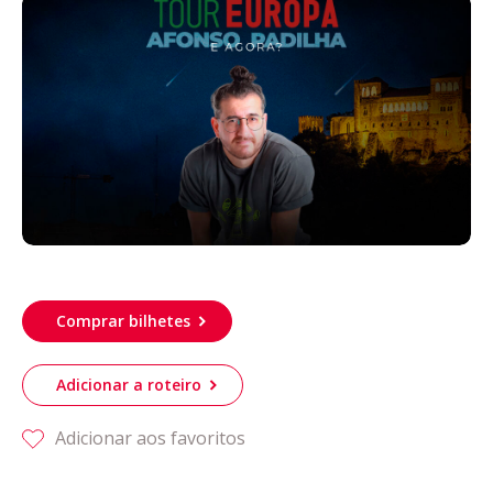
Acompanhe a Leiria Agenda
CULTURA
DESPORTO
Comprar bilhetes
Adicionar a roteiro
Adicionar aos favoritos