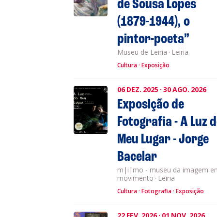
de Sousa Lopes
(1879-1944), o
pintor-poeta”
Museu de Leiria
·
Leiria
Cultura
Exposição
06
DEZ.
2025
·
30
AGO.
2026
Exposição de
Fotografia - A Luz 
Meu Lugar - Jorge
Bacelar
m|i|mo - museu da imagem e
movimento
·
Leiria
Cultura
Fotografia
Exposição
22
FEV.
2026
·
01
NOV.
2026