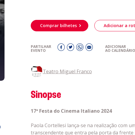
genda
Informaçõe
Política de 
Política de 
obre a
Comprar bilhetes
Adicionar a rot
Acompanhe a
eiriagenda
CULTURA
PARTILHAR
ADICIONAR
EVENTO
AO CALENDÁRI
romotores
Teatro Miguel Franco
ubes Desportivos
Sinopse
ntactos
17ª Festa do Cinema Italiano 2024
Paola Cortellesi lança-se na realização com um
o
transcendente que entra pela porta da frente 