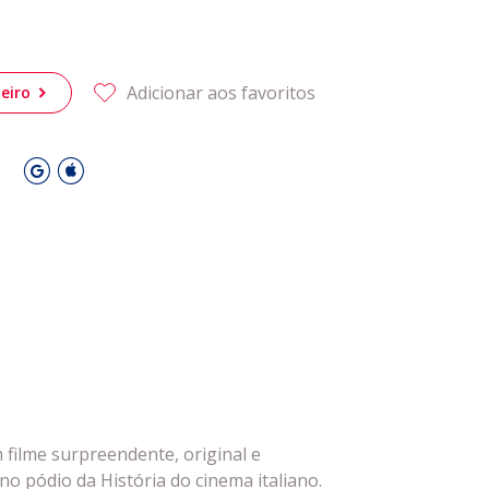
s
Privacidade
Cookies
Adicionar aos favoritos
eiro
 Leiria Agenda
DESPORTO
O
 filme surpreendente, original e
no pódio da História do cinema italiano.