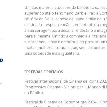
Um dos maiores sucessos de bilheteira da hist
superando até o fenómeno Barbie, Paola Corte
história de Delia, esposa de Ivano e mãe de três
destinada – esposa e mãe -, no entanto, a ch
a sua coragem para desafiar o destino e imag
para si mesma. Unindo a commedia all’italiana
surpreende, inova e emociona ao prestar um t
muitas mulheres comuns que, sem suspeitarem
uma sociedade mais igualitária.
do
FESTIVAIS E PRÉMIOS
Festival Internacional de Cinema de Roma 202
m
Progressive Cinema – Visioni per il. Mondo di 
do Público
Festival de Cinema de Gotemburgo 2024 | Com