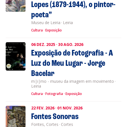
Lopes (1879-1944), o pintor-
poeta”
Museu de Leiria
·
Leiria
Cultura
Exposição
06
DEZ.
2025
·
30
AGO.
2026
Exposição de Fotografia - A
Luz do Meu Lugar - Jorge
Bacelar
m|i|mo - museu da imagem em movimento
·
Leiria
Cultura
Fotografia
Exposição
22
FEV.
2026
·
01
NOV.
2026
Fontes Sonoras
Fontes, Cortes
·
Cortes