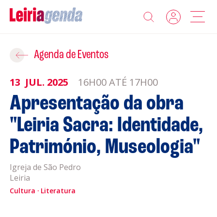
Agenda
Adicionar ao Roteiro
Agenda de Eventos
Sobre a Leiriagenda
13
JUL.
2025
16H00 ATÉ 17H00
ROTEIROS EXISTENTES
Apresentação da obra
Promotores
"Leiria Sacra: Identidade,
CRIAR NOVO
Clubes Desportivos
Património, Museologia"
Contactos
Igreja de São Pedro
Leiria
Gravar
Informações
Cultura
Literatura
Política de Privacidade
Política de Cookies