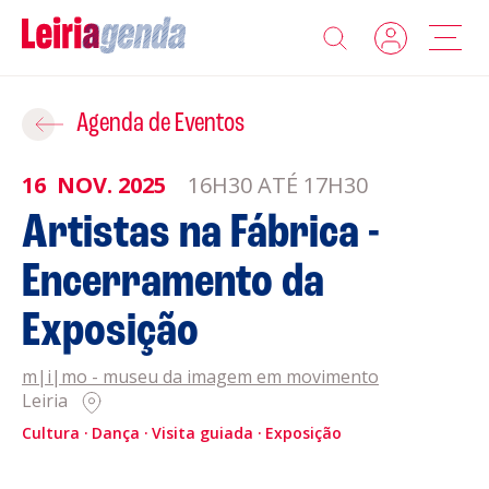
Agenda
Adicionar ao Roteiro
Agenda de Eventos
Sobre a Leiriagenda
16
NOV.
2025
16H30 ATÉ 17H30
ROTEIROS EXISTENTES
Artistas na Fábrica -
Promotores
Encerramento da
CRIAR NOVO
Clubes Desportivos
Exposição
Contactos
m|i|mo - museu da imagem em movimento
Leiria
Gravar
Informações
Cultura
Dança
Visita guiada
Exposição
Política de Privacidade
Política de Cookies