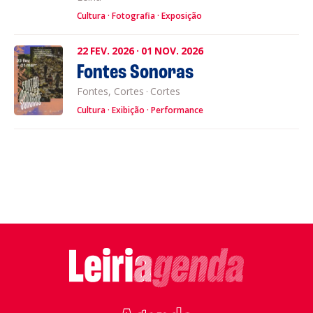
Cultura
Fotografia
Exposição
22
FEV.
2026
·
01
NOV.
2026
Fontes Sonoras
Fontes, Cortes
·
Cortes
Cultura
Exibição
Performance