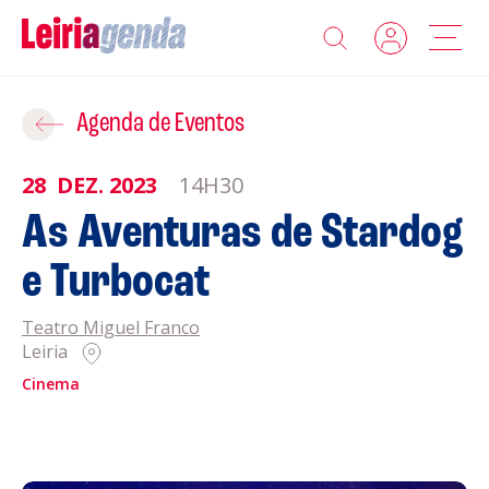
Agenda
Adicionar ao Roteiro
Agenda de Eventos
Sobre a Leiriagenda
28
DEZ.
2023
14H30
ROTEIROS EXISTENTES
As Aventuras de Stardog
Promotores
e Turbocat
CRIAR NOVO
Clubes Desportivos
Teatro Miguel Franco
Leiria
Contactos
Cinema
Gravar
Informações
Política de Privacidade
Política de Cookies