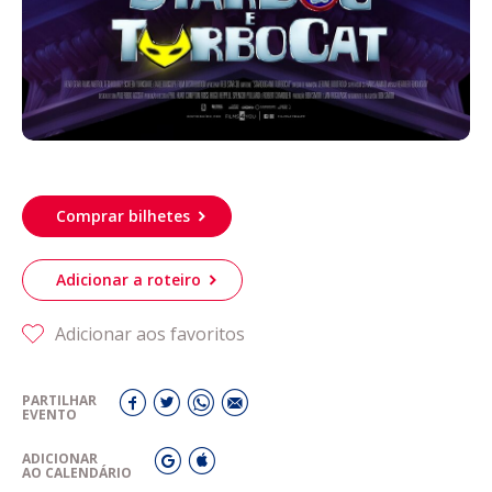
Comprar bilhetes
Adicionar a roteiro
Adicionar aos favoritos
PARTILHAR
EVENTO
ADICIONAR
AO CALENDÁRIO