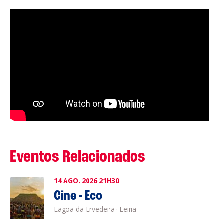
Eventos Relacionados
14
AGO.
2026
21H30
Cine - Eco
Lagoa da Ervedeira
·
Leiria