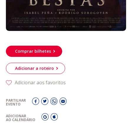
Comprar bilhetes
Adicionar a roteiro
Adicionar aos favoritos
PARTILHAR
EVENTO
ADICIONAR
AO CALENDÁRIO