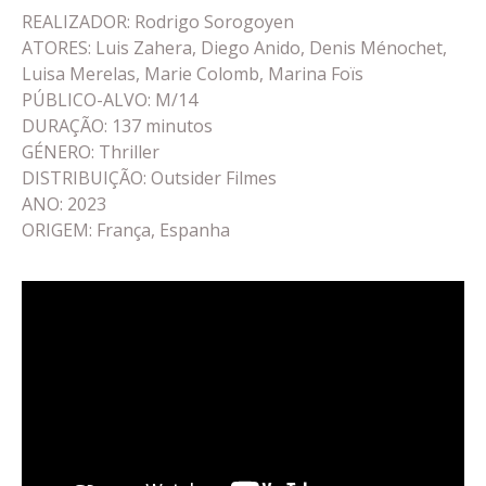
REALIZADOR: Rodrigo Sorogoyen
ATORES: Luis Zahera, Diego Anido, Denis Ménochet,
Luisa Merelas, Marie Colomb, Marina Foïs
PÚBLICO-ALVO: M/14
DURAÇÃO: 137 minutos
GÉNERO: Thriller
DISTRIBUIÇÃO: Outsider Filmes
ANO: 2023
ORIGEM: França, Espanha