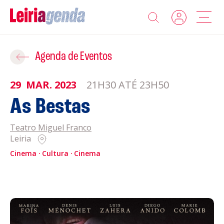
Agenda
Adicionar ao Roteiro
Agenda de Eventos
Sobre a Leiriagenda
29
MAR.
2023
21H30 ATÉ 23H50
ROTEIROS EXISTENTES
As Bestas
Promotores
Teatro Miguel Franco
CRIAR NOVO
Clubes Desportivos
Leiria
Cinema
Cultura
Cinema
Contactos
Gravar
Informações
Política de Privacidade
Política de Cookies