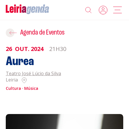
Agenda
Adicionar ao Roteiro
Agenda de Eventos
Sobre a Leiriagenda
26
OUT.
2024
21H30
ROTEIROS EXISTENTES
Aurea
Promotores
Teatro José Lúcio da Silva
CRIAR NOVO
Clubes Desportivos
Leiria
Cultura
Música
Contactos
Gravar
Informações
Política de Privacidade
Política de Cookies