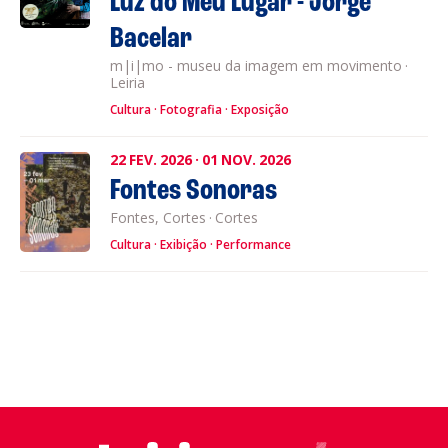
Luz do Meu Lugar - Jorge
Bacelar
m|i|mo - museu da imagem em movimento
·
Leiria
Cultura
Fotografia
Exposição
22
FEV.
2026
·
01
NOV.
2026
Fontes Sonoras
Fontes, Cortes
·
Cortes
Cultura
Exibição
Performance