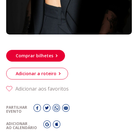
Comprar bilhetes
Adicionar a roteiro
Adicionar aos favoritos
PARTILHAR
EVENTO
ADICIONAR
AO CALENDÁRIO