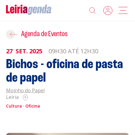
Agenda
Adicionar ao Roteiro
Agenda de Eventos
Sobre a Leiriagenda
27
SET.
2025
09H30 ATÉ 12H30
ROTEIROS EXISTENTES
Bichos - oficina de pasta
Promotores
de papel
CRIAR NOVO
Clubes Desportivos
Moinho do Papel
Leiria
Contactos
Cultura
Oficina
Gravar
Informações
Política de Privacidade
Política de Cookies