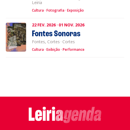
Leiria
Cultura
Fotografia
Exposição
22
FEV.
2026
·
01
NOV.
2026
Fontes Sonoras
Fontes, Cortes
·
Cortes
Cultura
Exibição
Performance