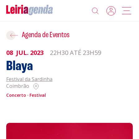
Agenda
Adicionar ao Roteiro
Agenda de Eventos
Sobre a Leiriagenda
08
JUL.
2023
22H30 ATÉ 23H59
ROTEIROS EXISTENTES
Blaya
Promotores
Festival da Sardinha
CRIAR NOVO
Clubes Desportivos
Coimbrão
Concerto
Festival
Contactos
Gravar
Informações
Política de Privacidade
Política de Cookies