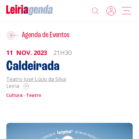
Agenda
Adicionar ao Roteiro
Agenda de Eventos
Sobre a Leiriagenda
11
NOV.
2023
21H30
ROTEIROS EXISTENTES
Caldeirada
Promotores
Teatro José Lúcio da Silva
CRIAR NOVO
Clubes Desportivos
Leiria
Cultura
Teatro
Contactos
Gravar
Informações
Política de Privacidade
Política de Cookies