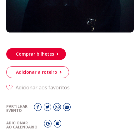
Comprar bilhetes
Adicionar a roteiro
Adicionar aos favoritos
PARTILHAR
EVENTO
ADICIONAR
AO CALENDÁRIO