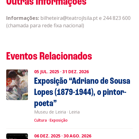
Outras Informações
Informações:
bilheteira@teatrojlsila.pt e 244 823 600
(chamada para rede fixa nacional)
Eventos Relacionados
05
JUL.
2025
·
31
DEZ.
2026
Exposição “Adriano de Sousa
Lopes (1879-1944), o pintor-
poeta”
Museu de Leiria
·
Leiria
Cultura
Exposição
06
DEZ.
2025
·
30
AGO.
2026