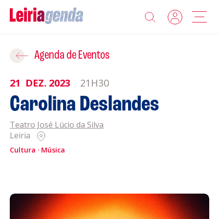
Agenda
Adicionar ao Roteiro
Agenda de Eventos
Sobre a Leiriagenda
21
DEZ.
2023
21H30
ROTEIROS EXISTENTES
Carolina Deslandes
Promotores
Teatro José Lúcio da Silva
CRIAR NOVO
Clubes Desportivos
Leiria
Cultura
Música
Contactos
Gravar
Informações
Política de Privacidade
Política de Cookies