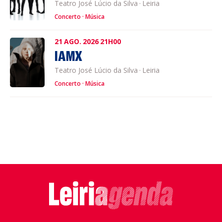
Teatro José Lúcio da Silva
·
Leiria
Concerto
Música
21
AGO.
2026
21H00
IAMX
Teatro José Lúcio da Silva
·
Leiria
Concerto
Música