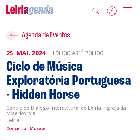
Agenda
Adicionar ao Roteiro
Agenda de Eventos
Sobre a Leiriagenda
25
MAI.
2024
19H00 ATÉ 20H00
ROTEIROS EXISTENTES
Ciclo de Música
Promotores
Exploratória Portuguesa
CRIAR NOVO
Clubes Desportivos
- Hidden Horse
Contactos
Centro de Diálogo Intercultural de Leiria - Igreja da
Misericórdia
Gravar
Leiria
Informações
Concerto
Política de Privacidade
Música
Política de Cookies