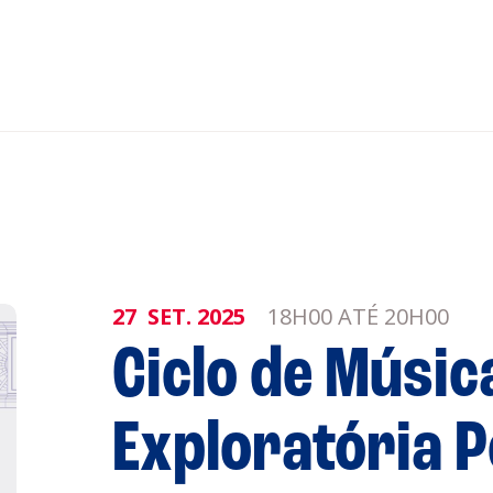
nar ao Roteiro
ISTENTES
27
SET.
2025
18H00 ATÉ 20H00
Ciclo de Músic
genda
Informaçõe
Exploratória P
Política de 
Política de 