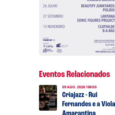
S
L
P
Cl
Eventos Relacionados
Co
09
AGO.
2026
18H30
Criajazz - Rui
Fernandes e a Viol
Amarantina