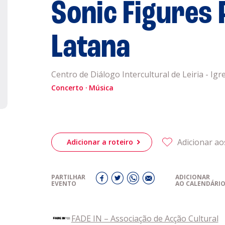
Sonic Figures 
obre a
Acompanhe a
eiriagenda
Latana
CULTURA
Centro de Diálogo Intercultural de Leiria - Igr
romotores
Concerto
Música
ubes Desportivos
Adicionar ao
Adicionar a roteiro
ntactos
PARTILHAR
ADICIONAR
EVENTO
AO CALENDÁRI
a
FADE IN – Associação de Acção Cultural