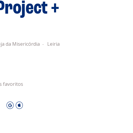
Project +
 Leiria Agenda
DESPORTO
eja da Misericórdia
Leiria
s favoritos
O