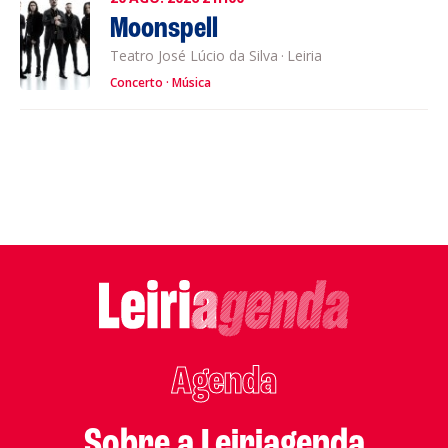
Moonspell
Teatro José Lúcio da Silva
·
Leiria
Concerto
Música
Agenda
Sobre a Leiriagenda