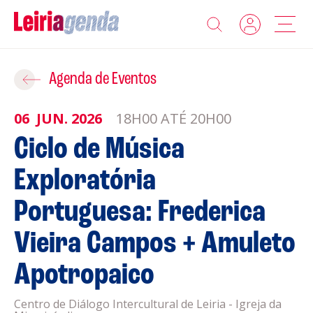
Agenda
Adicionar ao Roteiro
Agenda de Eventos
Sobre a Leiriagenda
06
JUN.
2026
18H00 ATÉ 20H00
ROTEIROS EXISTENTES
Ciclo de Música
Promotores
Exploratória
CRIAR NOVO
Clubes Desportivos
Portuguesa: Frederica
Contactos
Vieira Campos + Amuleto
Gravar
Apotropaico
Informações
Política de Privacidade
Centro de Diálogo Intercultural de Leiria - Igreja da
Política de Cookies