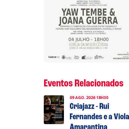
A
S
L
P
Eventos Relacionados
Cl
09
AGO.
2026
18H30
Criajazz - Rui
Co
Fernandes e a Viol
Amarantina