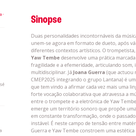
to
Sinopse
Duas personalidades incontornáveis da músic
unem-se agora em formato de dueto, após vá
diferentes contextos artísticos. O trompetista,
Yaw Tembe
desenvolve uma prática marcada 
fragilidade e a efemeridade, articulando so
multidisciplinar. Já
Joana Guerra
(que actuou
CMEP2025 integrando o grupo Lantana) é uma 
osé
que tem vindo a afirmar cada vez mais uma l
forte vocação colaborativa que atravessa a mú
entre o trompete e a eletrónica de Yaw Tembe 
emerge um território sonoro que propõe uma
em constante transformação, onde o passado 
instável. É neste campo de tensão entre maté
Guerra e Yaw Tembe constroem uma estética 
ia