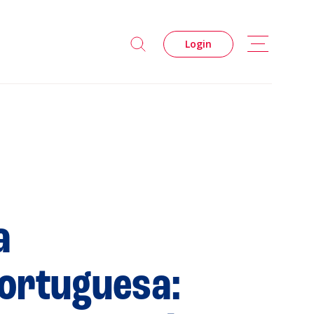
Login
a
Portuguesa: