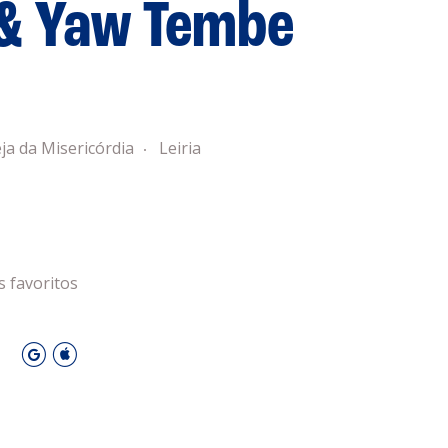
 & Yaw Tembe
s
Privacidade
Cookies
 Leiria Agenda
eja da Misericórdia
Leiria
DESPORTO
s favoritos
O