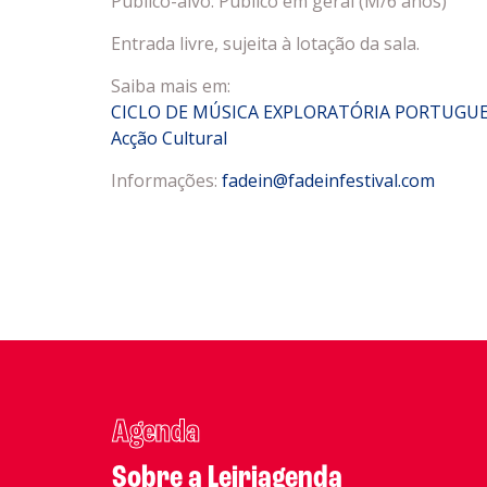
Público-alvo: Público em geral (M/6 anos)
Entrada livre, sujeita à lotação da sala.
Saiba mais em:
CICLO DE MÚSICA EXPLORATÓRIA PORTUGUESA 
Acção Cultural
Informações:
fadein@fadeinfestival.com
Agenda
Sobre a Leiriagenda