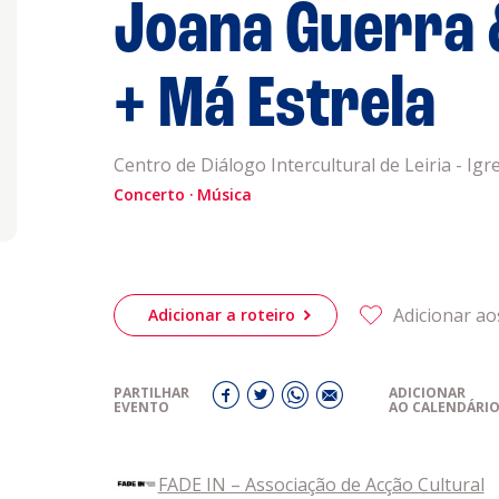
Joana Guerra
genda
Informaçõe
Política de 
Política de 
+ Má Estrela
obre a
Acompanhe a
Centro de Diálogo Intercultural de Leiria - Igr
eiriagenda
CULTURA
Concerto
Música
romotores
Adicionar ao
Adicionar a roteiro
ubes Desportivos
PARTILHAR
ADICIONAR
EVENTO
AO CALENDÁRI
ntactos
a
FADE IN – Associação de Acção Cultural