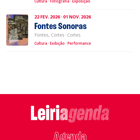
Cultura
Fotografia
Exposição
22
FEV.
2026
·
01
NOV.
2026
Fontes Sonoras
Fontes, Cortes
·
Cortes
Cultura
Exibição
Performance
Agenda