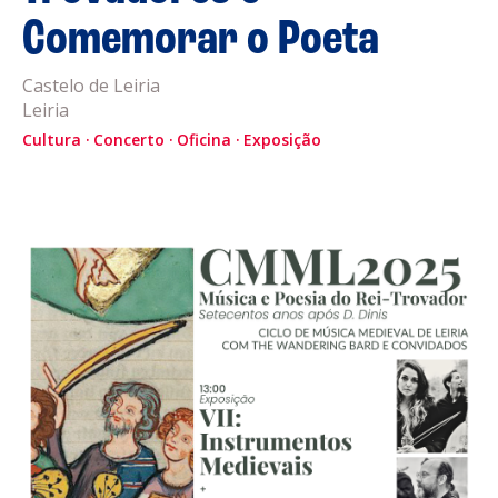
Comemorar o Poeta
Acompanhe a Leiria Agenda
Castelo de Leiria
CULTURA
Leiria
Cultura
Concerto
Oficina
Exposição
DESPORTO