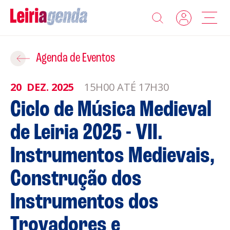
Agenda
Adicionar ao Roteiro
Agenda de Eventos
Sobre a Leiriagenda
20
DEZ.
2025
15H00 ATÉ 17H30
ROTEIROS EXISTENTES
Ciclo de Música Medieval
Promotores
de Leiria 2025 - VII.
CRIAR NOVO
Clubes Desportivos
Instrumentos Medievais,
Contactos
Construção dos
Gravar
Instrumentos dos
Informações
Política de Privacidade
Trovadores e
Política de Cookies