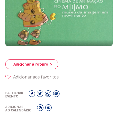
Acompanhe a Leiria Agenda
CULTURA
DESPORTO
Adicionar a roteiro
Adicionar aos favoritos
PARTILHAR
EVENTO
ADICIONAR
AO CALENDÁRIO