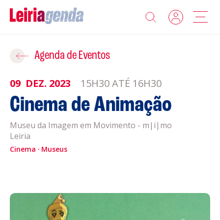
Agenda
Adicionar ao Roteiro
Agenda de Eventos
Sobre a Leiriagenda
09
DEZ.
2023
15H30 ATÉ 16H30
ROTEIROS EXISTENTES
Cinema de Animação
Promotores
Museu da Imagem em Movimento - m|i|mo
CRIAR NOVO
Clubes Desportivos
Leiria
Cinema
Museus
Contactos
Gravar
Informações
Política de Privacidade
Política de Cookies