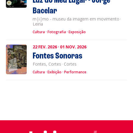
Luz do Meu Lugar - Jorge
Bacelar
m|i|mo - museu da imagem em movimento
·
Leiria
Cultura
Fotografia
Exposição
22
FEV.
2026
·
01
NOV.
2026
Fontes Sonoras
Fontes, Cortes
·
Cortes
Cultura
Exibição
Performance