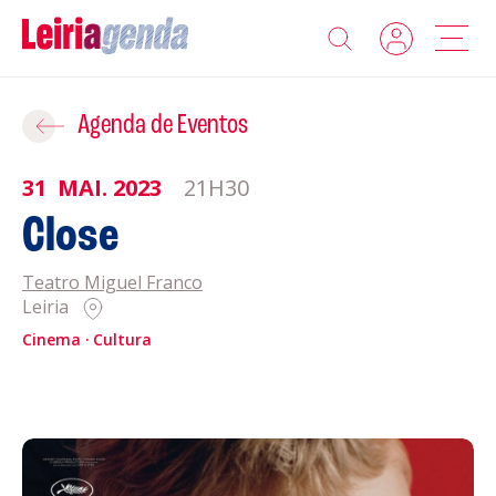
Agenda
Adicionar ao Roteiro
Agenda de Eventos
Sobre a Leiriagenda
31
MAI.
2023
21H30
ROTEIROS EXISTENTES
Close
Promotores
Teatro Miguel Franco
CRIAR NOVO
Clubes Desportivos
Leiria
Cinema
Cultura
Contactos
Gravar
Informações
Política de Privacidade
Política de Cookies