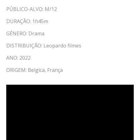
PÚBLICO-ALVO: M/12
DURAÇÃO: 1h45m
GÉNERO: Drama
DISTRIBUIÇÃO: Leopardo filmes
ANO: 2022
ORIGEM: Belgica, França