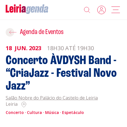
Agenda
Adicionar ao Roteiro
Agenda de Eventos
Sobre a Leiriagenda
18
JUN.
2023
18H30 ATÉ 19H30
ROTEIROS EXISTENTES
Concerto ÀVDYSH Band -
Promotores
“CriaJazz - Festival Novo
CRIAR NOVO
Clubes Desportivos
Jazz”
Contactos
Salão Nobre do Palácio do Castelo de Leiria
Leiria
Gravar
Informações
Concerto
Cultura
Música
Espetáculo
Política de Privacidade
Política de Cookies