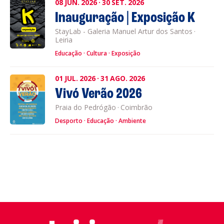
08
JUN.
2026
·
30
SET.
2026
Inauguração | Exposição K
StayLab - Galeria Manuel Artur dos Santos
·
Leiria
Educação
Cultura
Exposição
01
JUL.
2026
·
31
AGO.
2026
Vivó Verão 2026
Praia do Pedrógão
·
Coimbrão
Desporto
Educação
Ambiente