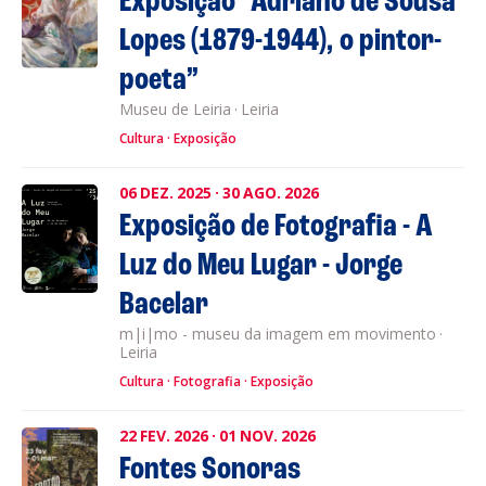
Exposição “Adriano de Sousa
Lopes (1879-1944), o pintor-
poeta”
Museu de Leiria
·
Leiria
Cultura
Exposição
06
DEZ.
2025
·
30
AGO.
2026
Exposição de Fotografia - A
Luz do Meu Lugar - Jorge
Bacelar
m|i|mo - museu da imagem em movimento
·
Leiria
Cultura
Fotografia
Exposição
22
FEV.
2026
·
01
NOV.
2026
Fontes Sonoras