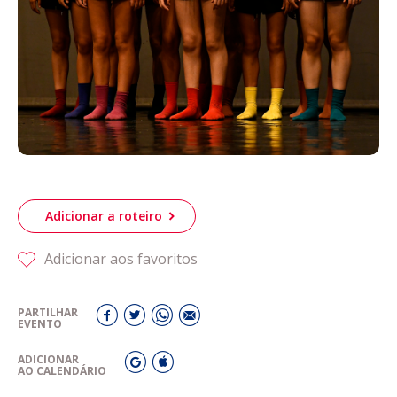
Acompanhe a Leiria Agenda
CULTURA
DESPORTO
Adicionar a roteiro
Adicionar aos favoritos
PARTILHAR
EVENTO
ADICIONAR
AO CALENDÁRIO