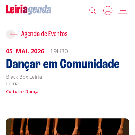
Agenda
Adicionar ao Roteiro
Agenda de Eventos
Sobre a Leiriagenda
05
MAI.
2026
19H30
ROTEIROS EXISTENTES
Dançar em Comunidade
Promotores
Black Box Leiria
CRIAR NOVO
Clubes Desportivos
Leiria
Cultura
Dança
Contactos
Gravar
Informações
Política de Privacidade
Política de Cookies