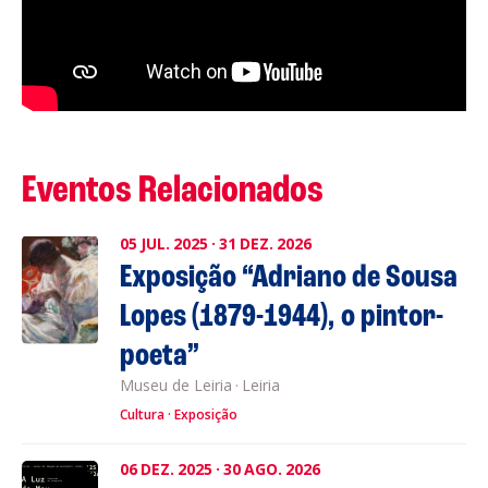
Eventos Relacionados
05
JUL.
2025
·
31
DEZ.
2026
Exposição “Adriano de Sousa
Lopes (1879-1944), o pintor-
poeta”
Museu de Leiria
·
Leiria
Cultura
Exposição
06
DEZ.
2025
·
30
AGO.
2026