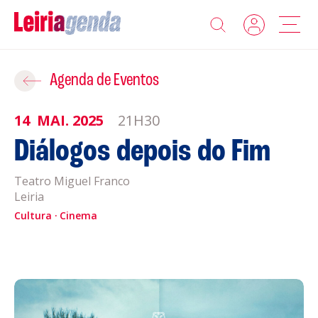
Agenda
Adicionar ao Roteiro
Agenda de Eventos
Sobre a Leiriagenda
14
MAI.
2025
21H30
ROTEIROS EXISTENTES
Diálogos depois do Fim
Promotores
Teatro Miguel Franco
CRIAR NOVO
Clubes Desportivos
Leiria
Cultura
Cinema
Contactos
Gravar
Informações
Política de Privacidade
Política de Cookies