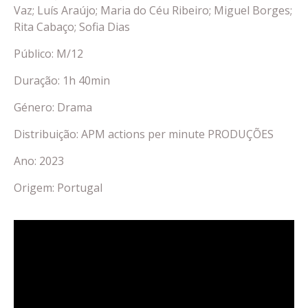
Vaz; Luís Araújo; Maria do Céu Ribeiro; Miguel Borges;
Rita Cabaço; Sofia Dias
Público: M/12
Duração: 1h 40min
Género: Drama
Distribuição: APM actions per minute PRODUÇÕES
Ano: 2023
Origem: Portugal