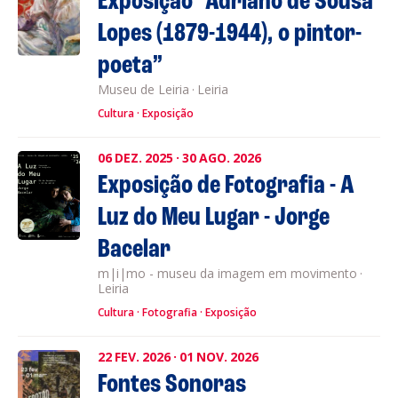
Exposição “Adriano de Sousa
Lopes (1879-1944), o pintor-
poeta”
Museu de Leiria
·
Leiria
Cultura
Exposição
06
DEZ.
2025
·
30
AGO.
2026
Exposição de Fotografia - A
Luz do Meu Lugar - Jorge
Bacelar
m|i|mo - museu da imagem em movimento
·
Leiria
Cultura
Fotografia
Exposição
22
FEV.
2026
·
01
NOV.
2026
Fontes Sonoras