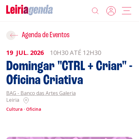
Agenda
Adicionar ao Roteiro
Agenda de Eventos
Sobre a Leiriagenda
19
JUL.
2026
10H30 ATÉ 12H30
ROTEIROS EXISTENTES
Domingar "CTRL + Criar" -
Promotores
Oficina Criativa
CRIAR NOVO
Clubes Desportivos
BAG - Banco das Artes Galeria
Leiria
Contactos
Cultura
Oficina
Gravar
Informações
Política de Privacidade
Política de Cookies