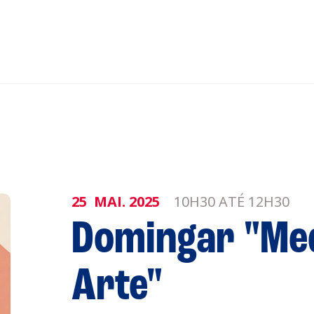
nar ao Roteiro
ISTENTES
25
MAI.
2025
10H30 ATÉ 12H30
genda
Informaçõe
Domingar "Me
Política de 
Política de 
Arte"
obre a
Acompanhe a