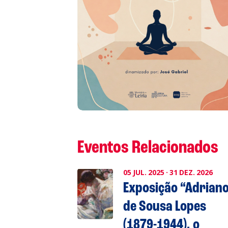
L
P
Cl
Co
Eventos Relacionados
05
JUL.
2025
·
31
DEZ.
2026
Exposição “Adrian
de Sousa Lopes
(1879-1944), o