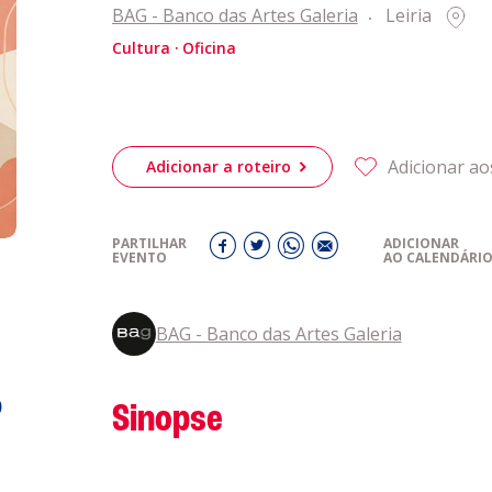
eiriagenda
CULTURA
BAG - Banco das Artes Galeria
Leiria
Cultura
Oficina
romotores
Adicionar ao
Adicionar a roteiro
ubes Desportivos
PARTILHAR
ADICIONAR
ntactos
EVENTO
AO CALENDÁRI
BAG - Banco das Artes Galeria
o
Sinopse