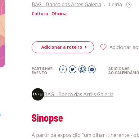
eiriagenda
CULTURA
BAG - Banco das Artes Galeria
Leiria
Cultura
Oficina
romotores
Adicionar ao
Adicionar a roteiro
ubes Desportivos
PARTILHAR
ADICIONAR
ntactos
EVENTO
AO CALENDÁRI
BAG - Banco das Artes Galeria
o
Sinopse
A partir da exposição "um olhar itinerante - 