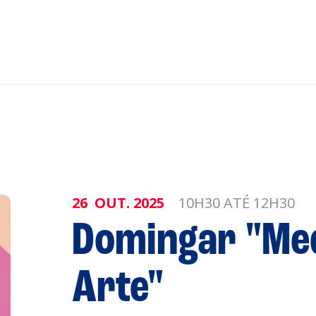
nar ao Roteiro
ISTENTES
26
OUT.
2025
10H30 ATÉ 12H30
genda
Informaçõe
Domingar "Me
Política de 
Política de 
Arte"
obre a
Acompanhe a