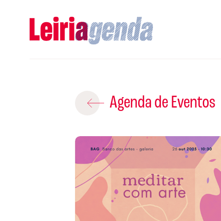
Adicio
Agenda de Eventos
ROTEIROS EX
CRIAR NOVO
A
S
Gravar