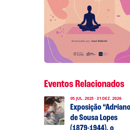
L
P
Cl
Co
Eventos Relacionados
05
JUL.
2025
·
31
DEZ.
2026
Exposição “Adrian
de Sousa Lopes
(1879-1944), o