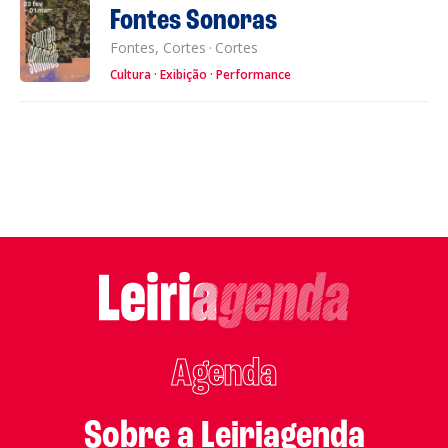
Fontes Sonoras
Fontes, Cortes
·
Cortes
Cultura
Exibição
Performance
Agenda
Sobre a Leiriagenda