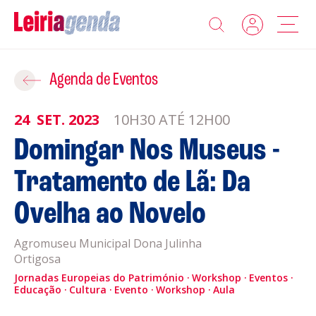
Agenda
Adicionar ao Roteiro
Agenda de Eventos
Sobre a Leiriagenda
24
SET.
2023
10H30 ATÉ 12H00
ROTEIROS EXISTENTES
Domingar Nos Museus -
Promotores
Tratamento de Lã: Da
CRIAR NOVO
Clubes Desportivos
Ovelha ao Novelo
Contactos
Agromuseu Municipal Dona Julinha
Ortigosa
Gravar
Informações
Jornadas Europeias do Património
Workshop
Eventos
Educação
Política de Privacidade
Cultura
Evento
Workshop
Aula
Política de Cookies