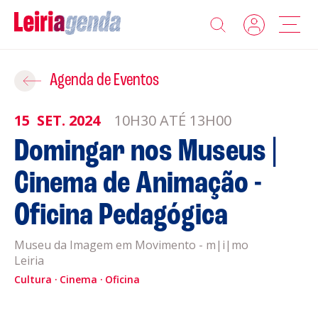
Agenda
Adicionar ao Roteiro
Agenda de Eventos
Sobre a Leiriagenda
15
SET.
2024
10H30 ATÉ 13H00
ROTEIROS EXISTENTES
Domingar nos Museus |
Promotores
Cinema de Animação -
CRIAR NOVO
Clubes Desportivos
Oficina Pedagógica
Contactos
Museu da Imagem em Movimento - m|i|mo
Leiria
Gravar
Informações
Cultura
Cinema
Oficina
Política de Privacidade
Política de Cookies