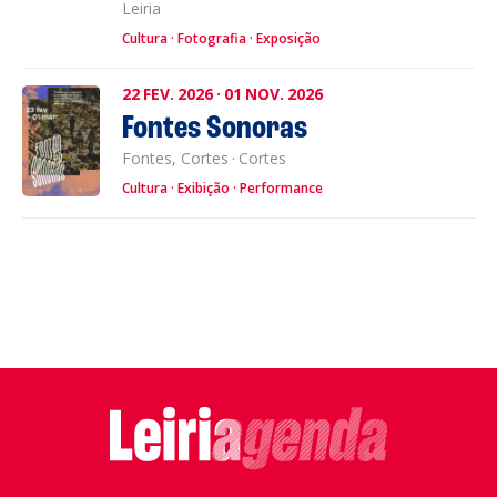
Leiria
Cultura
Fotografia
Exposição
22
FEV.
2026
·
01
NOV.
2026
Fontes Sonoras
Fontes, Cortes
·
Cortes
Cultura
Exibição
Performance