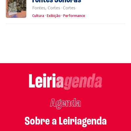
Fontes Sonoras
Fontes, Cortes
·
Cortes
Cultura
Exibição
Performance
Agenda
Sobre a Leiriagenda