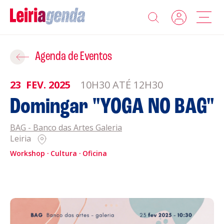
Agenda
Adicionar ao Roteiro
Agenda de Eventos
Sobre a Leiriagenda
23
FEV.
2025
10H30 ATÉ 12H30
ROTEIROS EXISTENTES
Domingar "YOGA NO BAG"
Promotores
BAG - Banco das Artes Galeria
CRIAR NOVO
Clubes Desportivos
Leiria
Workshop
Cultura
Oficina
Contactos
Gravar
Informações
Política de Privacidade
Política de Cookies