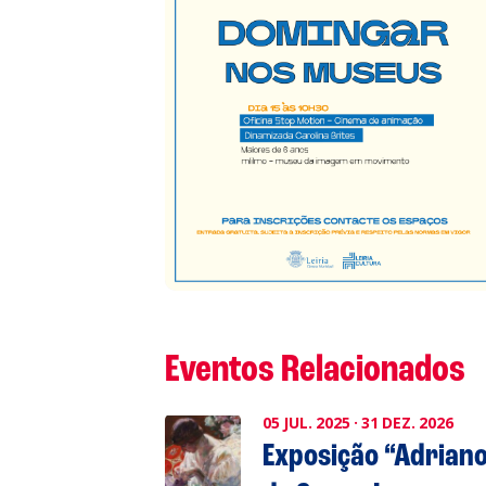
S
L
P
Cl
Co
Eventos Relacionados
05
JUL.
2025
·
31
DEZ.
2026
Exposição “Adrian