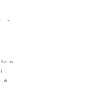
Leiria
e 6 anos
ia
nal)