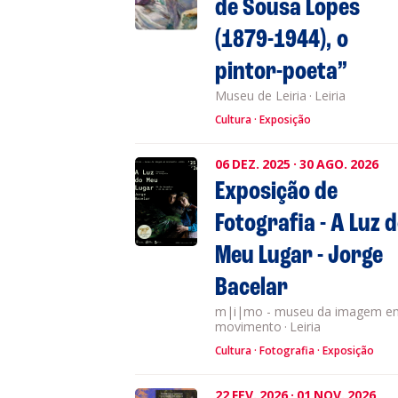
de Sousa Lopes
(1879-1944), o
pintor-poeta”
Museu de Leiria
·
Leiria
Cultura
Exposição
06
DEZ.
2025
·
30
AGO.
2026
Exposição de
Fotografia - A Luz 
Meu Lugar - Jorge
Bacelar
m|i|mo - museu da imagem e
movimento
·
Leiria
Cultura
Fotografia
Exposição
22
FEV.
2026
·
01
NOV.
2026