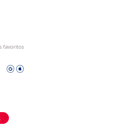
 Leiria Agenda
DESPORTO
s favoritos
O