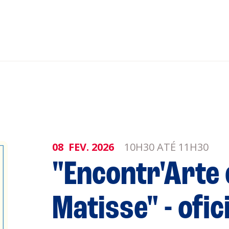
nar ao Roteiro
ISTENTES
08
FEV.
2026
10H30 ATÉ 11H30
"Encontr'Arte
genda
Informaçõe
Política de 
Matisse" - ofic
Política de 