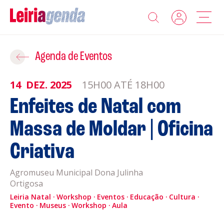
Agenda
Adicionar ao Roteiro
Agenda de Eventos
Sobre a Leiriagenda
14
DEZ.
2025
15H00 ATÉ 18H00
ROTEIROS EXISTENTES
Enfeites de Natal com
Promotores
Massa de Moldar | Oficina
CRIAR NOVO
Clubes Desportivos
Criativa
Contactos
Agromuseu Municipal Dona Julinha
Ortigosa
Gravar
Informações
Leiria Natal
Workshop
Eventos
Educação
Cultura
Evento
Política de Privacidade
Museus
Workshop
Aula
Política de Cookies