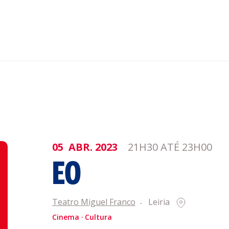
nar ao Roteiro
ISTENTES
05
ABR.
2023
21H30 ATÉ 23H00
EO
genda
Informaçõe
Política de 
Teatro Miguel Franco
Leiria
Política de 
Cinema
Cultura