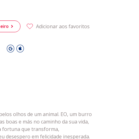
 Leiria Agenda
DESPORTO
Adicionar aos favoritos
eiro
O
pelos olhos de um animal. EO, um burro
as boas e más no caminho da sua vida,
a fortuna que transforma,
eu desespero em felicidade inesperada.