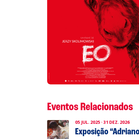
S
L
P
Cl
Co
Eventos Relacionados
05
JUL.
2025
·
31
DEZ.
2026
Exposição “Adrian