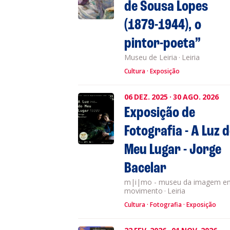
de Sousa Lopes
(1879-1944), o
pintor-poeta”
Museu de Leiria
·
Leiria
Cultura
Exposição
06
DEZ.
2025
·
30
AGO.
2026
Exposição de
Fotografia - A Luz 
Meu Lugar - Jorge
Bacelar
m|i|mo - museu da imagem e
movimento
·
Leiria
Cultura
Fotografia
Exposição