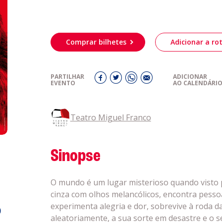
obre a
Acompanhe a
eiriagenda
CULTURA
Comprar bilhetes
Adicionar a rot
romotores
PARTILHAR
ADICIONAR
EVENTO
AO CALENDÁRI
ubes Desportivos
Teatro Miguel Franco
ntactos
Sinopse
O mundo é um lugar misterioso quando visto 
cinza com olhos melancólicos, encontra pesso
experimenta alegria e dor, sobrevive à roda d
o
aleatoriamente, a sua sorte em desastre e o s