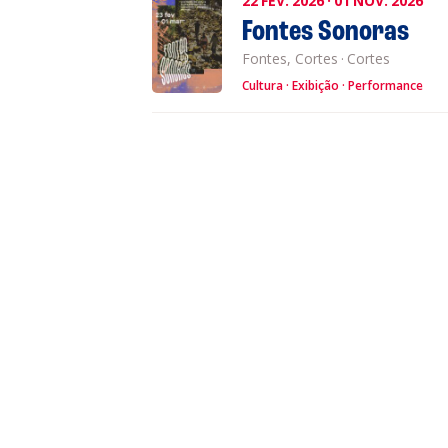
22
FEV.
2026
·
01
NOV.
2026
Fontes Sonoras
Fontes, Cortes
·
Cortes
Cultura
Exibição
Performance