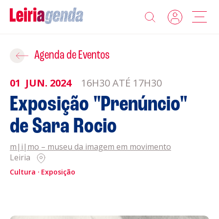
Agenda
Adicionar ao Roteiro
Agenda de Eventos
Sobre a Leiriagenda
01
JUN.
2024
16H30 ATÉ 17H30
ROTEIROS EXISTENTES
Exposição "Prenúncio"
Promotores
de Sara Rocio
CRIAR NOVO
Clubes Desportivos
m|i|mo – museu da imagem em movimento
Leiria
Contactos
Cultura
Exposição
Gravar
Informações
Política de Privacidade
Política de Cookies