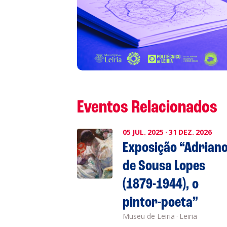
L
P
Cl
Eventos Relacionados
Co
05
JUL.
2025
·
31
DEZ.
2026
Exposição “Adrian
de Sousa Lopes
(1879-1944), o
pintor-poeta”
Museu de Leiria
·
Leiria