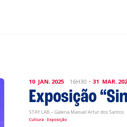
nar ao Roteiro
ISTENTES
10
JAN.
2025
16H30
31
MAR.
20
Exposição “Sin
genda
Informaçõe
Política de 
STAY LAB – Galeria Manuel Artur dos Santos
Política de 
Cultura
Exposição
obre a