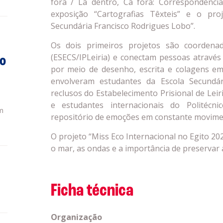
fora / Lá dentro, Cá fora: Correspondência
exposição “Cartografias Têxteis” e o pr
Secundária Francisco Rodrigues Lobo”.
Os dois primeiros projetos são coordenad
(ESECS/IPLeiria) e conectam pessoas através
do
por meio de desenho, escrita e colagens em
envolveram estudantes da Escola Secundár
reclusos do Estabelecimento Prisional de Lei
e estudantes internacionais do Politécn
m
repositório de emoções em constante movime
O projeto “Miss Eco Internacional no Egito 202
o mar, as ondas e a importância de preservar 
Ficha técnica
Organização