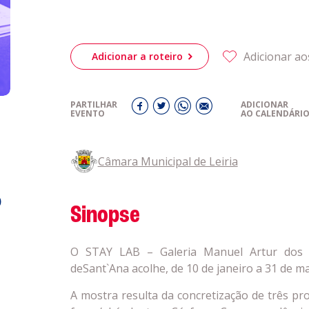
Acompanhe a
eiriagenda
CULTURA
Adicionar ao
Adicionar a roteiro
romotores
PARTILHAR
ADICIONAR
EVENTO
AO CALENDÁRI
ubes Desportivos
Câmara Municipal de Leiria
ntactos
o
Sinopse
O STAY LAB – Galeria Manuel Artur dos 
deSant`Ana acolhe, de 10 de janeiro a 31 de ma
A mostra resulta da concretização de três proj