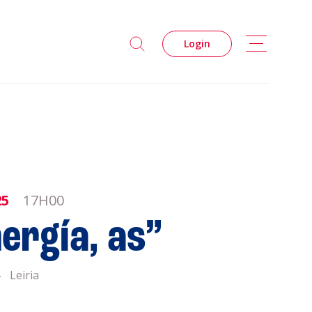
Login
25
17H00
ergía, as”
s
Privacidade
Leiria
Cookies