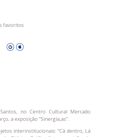
 Leiria Agenda
DESPORTO
s favoritos
O
Santos, no Centro Cultural Mercado
rço, a exposição “Sinergía,as”.
etos interinstitucionais: “Cá dentro, Lá