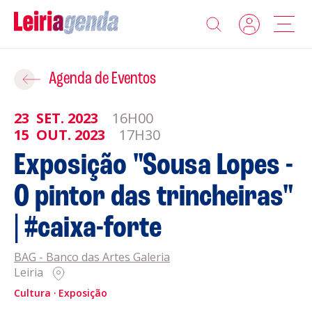
Agenda
Adicionar ao Roteiro
Agenda de Eventos
Sobre a Leiriagenda
23
SET.
2023
16H00
ROTEIROS EXISTENTES
15
OUT.
2023
17H30
Promotores
Exposição "Sousa Lopes -
CRIAR NOVO
O pintor das trincheiras"
Clubes Desportivos
| #caixa-forte
Contactos
BAG - Banco das Artes Galeria
Gravar
Informações
Leiria
Política de Privacidade
Cultura
Exposição
Política de Cookies