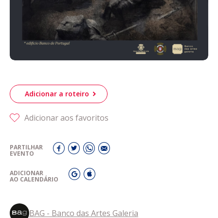
Adicionar a roteiro
Adicionar aos favoritos
PARTILHAR
EVENTO
ADICIONAR
AO CALENDÁRIO
BAG - Banco das Artes Galeria