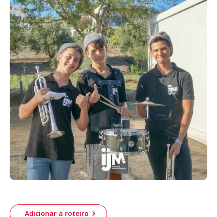
Acompanhe a Leiria Agenda
CULTURA
DESPORTO
Adicionar a roteiro