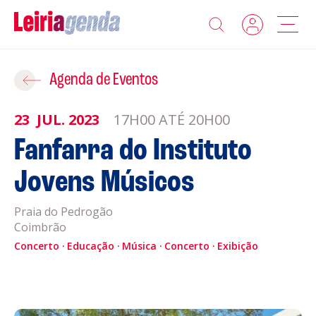
Agenda
Adicionar ao Roteiro
Agenda de Eventos
Sobre a Leiriagenda
23
JUL.
2023
17H00 ATÉ 20H00
ROTEIROS EXISTENTES
Fanfarra do Instituto
Promotores
Jovens Músicos
CRIAR NOVO
Clubes Desportivos
Praia do Pedrogão
Coimbrão
Contactos
Concerto
Educação
Música
Concerto
Exibição
Gravar
Informações
Política de Privacidade
Política de Cookies