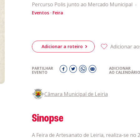
Acompanhe a
Percurso Polis junto ao Mercado Municipal
eiriagenda
Eventos
Feira
CULTURA
romotores
Adicionar ao
Adicionar a roteiro
ubes Desportivos
PARTILHAR
ADICIONAR
EVENTO
AO CALENDÁRI
ntactos
Câmara Municipal de Leiria
Sinopse
A Feira de Artesanato de Leiria, realiza-se no