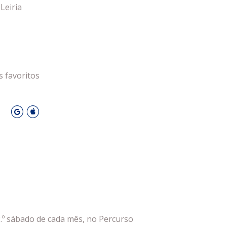
 Leiria Agenda
Leiria
DESPORTO
s favoritos
O
 2.º sábado de cada mês, no Percurso