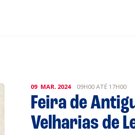
nar ao Roteiro
ISTENTES
09
MAR.
2024
09H00 ATÉ 17H00
Feira de Antig
genda
Informaçõe
Política de 
Velharias de Le
Política de 
obre a