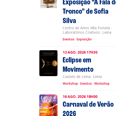
Exposição “A Fala d
Tronco” de Sofia
Silva
Centro de Artes Villa Portela -
Laboratórios Criativos
·
Leiria
Eventos
Exposição
12
AGO.
2026
17H30
Eclipse em
Movimento
Castelo de Leiria
·
Leiria
Workshop
Eventos
Workshop
16
AGO.
2026
18H00
Carnaval de Verão
2026