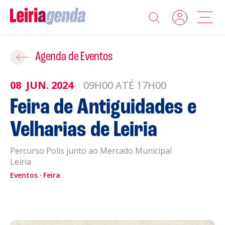
Agenda
Adicionar ao Roteiro
Agenda de Eventos
Sobre a Leiriagenda
08
JUN.
2024
09H00 ATÉ 17H00
ROTEIROS EXISTENTES
Feira de Antiguidades e
Promotores
Velharias de Leiria
CRIAR NOVO
Clubes Desportivos
Percurso Polis junto ao Mercado Municipal
Leiria
Contactos
Eventos
Feira
Gravar
Informações
Política de Privacidade
Política de Cookies