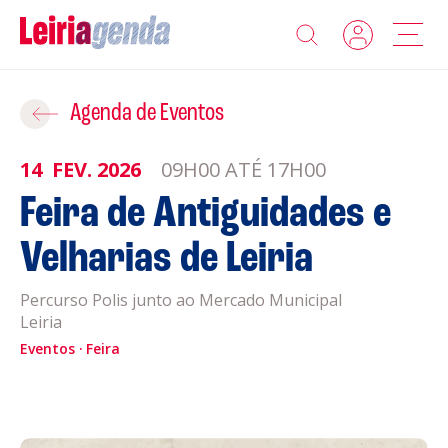
Agenda
Adicionar ao Roteiro
Agenda de Eventos
Sobre a Leiriagenda
14
FEV.
2026
09H00 ATÉ 17H00
ROTEIROS EXISTENTES
Feira de Antiguidades e
Promotores
Velharias de Leiria
CRIAR NOVO
Clubes Desportivos
Percurso Polis junto ao Mercado Municipal
Leiria
Contactos
Eventos
Feira
Gravar
Informações
Política de Privacidade
Política de Cookies